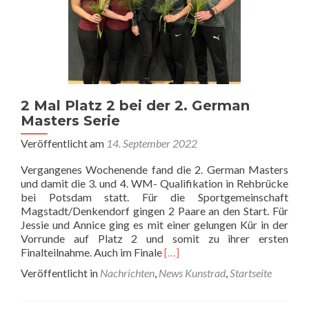
2 Mal Platz 2 bei der 2. German
Masters Serie
Veröffentlicht am
14. September 2022
Vergangenes Wochenende fand die 2. German Masters
und damit die 3. und 4. WM- Qualifikation in Rehbrücke
bei Potsdam statt. Für die Sportgemeinschaft
Magstadt/Denkendorf gingen 2 Paare an den Start. Für
Jessie und Annice ging es mit einer gelungen Kür in der
Vorrunde auf Platz 2 und somit zu ihrer ersten
Read
Finalteilnahme. Auch im Finale
[…]
more
Veröffentlicht in
Nachrichten
,
News Kunstrad
,
Startseite
about
2
Mal