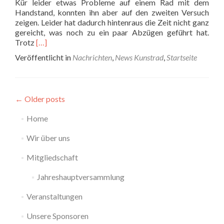
Kür leider etwas Probleme auf einem Rad mit dem
Handstand, konnten ihn aber auf den zweiten Versuch
zeigen. Leider hat dadurch hintenraus die Zeit nicht ganz
gereicht, was noch zu ein paar Abzügen geführt hat.
Read
Trotz
[…]
more
Veröffentlicht in
Nachrichten
,
News Kunstrad
,
Startseite
about
Baden-
Württembergische
Meisterschaft
←
Older posts
Elite
Home
Wir über uns
Mitgliedschaft
Jahreshauptversammlung
Veranstaltungen
Unsere Sponsoren