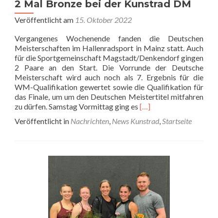
2 Mal Bronze bei der Kunstrad DM
Veröffentlicht am
15. Oktober 2022
Vergangenes Wochenende fanden die Deutschen
Meisterschaften im Hallenradsport in Mainz statt. Auch
für die Sportgemeinschaft Magstadt/Denkendorf gingen
2 Paare an den Start. Die Vorrunde der Deutsche
Meisterschaft wird auch noch als 7. Ergebnis für die
WM-Qualifikation gewertet sowie die Qualifikation für
das Finale, um um den Deutschen Meistertitel mitfahren
Read
zu dürfen. Samstag Vormittag ging es
[…]
more
Veröffentlicht in
Nachrichten
,
News Kunstrad
,
Startseite
about
2
Mal
Bronze
bei
der
Kunstrad
DM