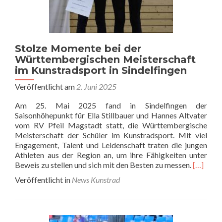
Stolze Momente bei der
Württembergischen Meisterschaft
im Kunstradsport in Sindelfingen
Veröffentlicht am
2. Juni 2025
Am 25. Mai 2025 fand in Sindelfingen der
Saisonhöhepunkt für Ella Stillbauer und Hannes Altvater
vom RV Pfeil Magstadt statt, die Württembergische
Meisterschaft der Schüler im Kunstradsport. Mit viel
Engagement, Talent und Leidenschaft traten die jungen
Athleten aus der Region an, um ihre Fähigkeiten unter
Read
Beweis zu stellen und sich mit den Besten zu messen.
[…]
more
Veröffentlicht in
News Kunstrad
about
Stolze
Moment
bei