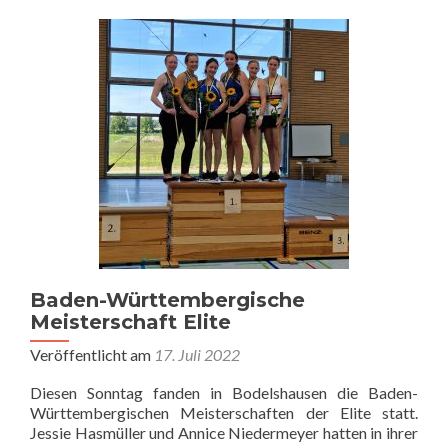
Platz
2
bei
der
2.
German
Masters
Serie
Baden-Württembergische
Meisterschaft Elite
Veröffentlicht am
17. Juli 2022
Diesen Sonntag fanden in Bodelshausen die Baden-
Württembergischen Meisterschaften der Elite statt.
Jessie Hasmüller und Annice Niedermeyer hatten in ihrer