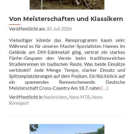
Von Meisterschaften und Klassikern
Veröffentlicht am
30. Juli 2026
Vielseitiger könnte das Rennprogramm kaum sein:
Während es für unseren Master-Spezialisten Hannes im
Gelände um DM-Edelmetall ging, vertrat ein starkes
Fünfer-Gespann den Verein beim traditionsreichen
Straßenrennen im badischen Reute. Was beide Einsätze
verbindet? Jede Menge Tempo, starker Einsatz und
Spitzenplatzierungen auf dem Podium. Ein Rückblick auf
ein spannendes Rennwochenende. Deutsche
Read
Meisterschaft Cross-Country Am 18.7. nahm
[…]
more
Veröffentlicht in
Nachrichten
,
News MTB
,
News
about
Rennsport
Von
Meisterschafte
und
Klassikern