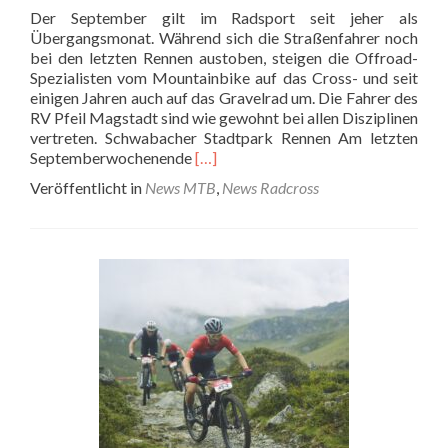
Der September gilt im Radsport seit jeher als
Übergangsmonat. Während sich die Straßenfahrer noch
bei den letzten Rennen austoben, steigen die Offroad-
Spezialisten vom Mountainbike auf das Cross- und seit
einigen Jahren auch auf das Gravelrad um. Die Fahrer des
RV Pfeil Magstadt sind wie gewohnt bei allen Disziplinen
vertreten. Schwabacher Stadtpark Rennen Am letzten
Read
Septemberwochenende
[…]
more
Veröffentlicht in
News MTB
,
News Radcross
about
Von
der
Straße
ins
Gelände