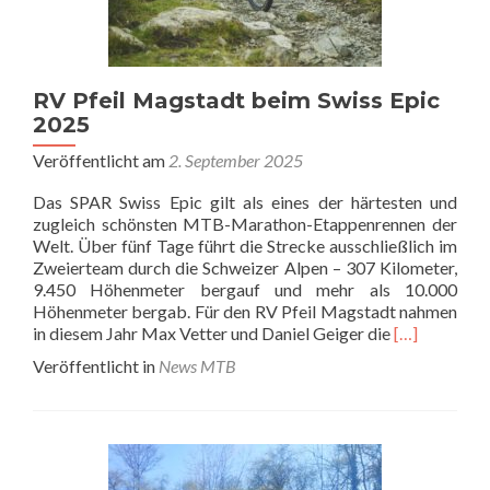
RV Pfeil Magstadt beim Swiss Epic
2025
Veröffentlicht am
2. September 2025
Das SPAR Swiss Epic gilt als eines der härtesten und
zugleich schönsten MTB-Marathon-Etappenrennen der
Welt. Über fünf Tage führt die Strecke ausschließlich im
Zweierteam durch die Schweizer Alpen – 307 Kilometer,
9.450 Höhenmeter bergauf und mehr als 10.000
Höhenmeter bergab. Für den RV Pfeil Magstadt nahmen
Read
in diesem Jahr Max Vetter und Daniel Geiger die
[…]
more
Veröffentlicht in
News MTB
about
RV
Pfeil
Magstadt
beim
Swiss