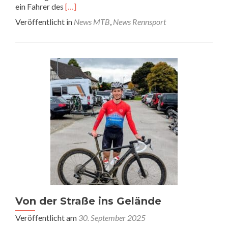
Read
ein Fahrer des
[…]
more
Veröffentlicht in
News MTB
,
News Rennsport
about
Der
RV
Pfeil
auf
der
Straße
und
im
Gelände
Von der Straße ins Gelände
Veröffentlicht am
30. September 2025