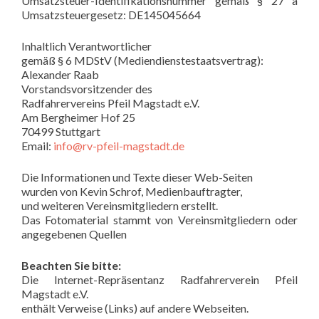
Umsatzsteuer-Identifikationsnummer gemäß § 27 a
Umsatzsteuergesetz: DE145045664
Inhaltlich Verantwortlicher
gemäß § 6 MDStV (Mediendienstestaatsvertrag):
Alexander Raab
Vorstandsvorsitzender des
Radfahrervereins Pfeil Magstadt e.V.
Am Bergheimer Hof 25
70499 Stuttgart
Email:
info@rv-pfeil-magstadt.de
Die Informationen und Texte dieser Web-Seiten
wurden von Kevin Schrof, Medienbauftragter,
und weiteren Vereinsmitgliedern erstellt.
Das Fotomaterial stammt von Vereinsmitgliedern oder
angegebenen Quellen
Beachten Sie bitte:
Die Internet-Repräsentanz Radfahrerverein Pfeil
Magstadt e.V.
enthält Verweise (Links) auf andere Webseiten.