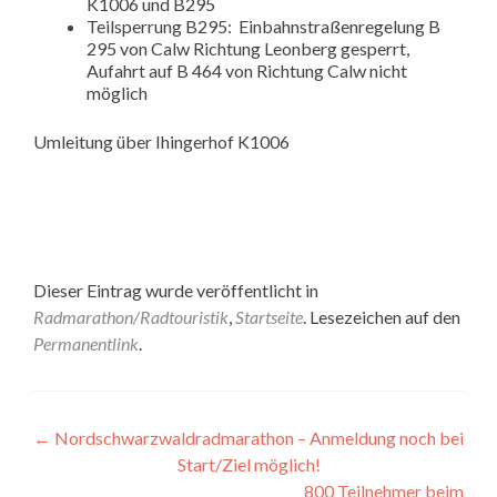
K1006 und B295
Teilsperrung B295: Einbahnstraßenregelung B
295 von Calw Richtung Leonberg gesperrt,
Aufahrt auf B 464 von Richtung Calw nicht
möglich
Umleitung über Ihingerhof K1006
Dieser Eintrag wurde veröffentlicht in
Radmarathon/Radtouristik
,
Startseite
. Lesezeichen auf den
Permanentlink
.
Beitragsnavigation
←
Nordschwarzwaldradmarathon – Anmeldung noch bei
Start/Ziel möglich!
800 Teilnehmer beim