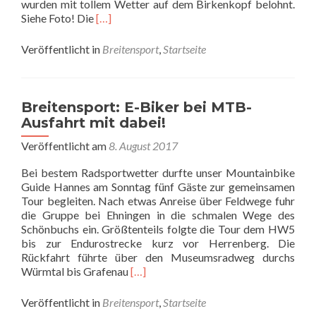
wurden mit tollem Wetter auf dem Birkenkopf belohnt.
Read
Siehe Foto! Die
[…]
more
about
Veröffentlicht in
Breitensport
,
Startseite
Breitensport:
Rückblick
und
Vorschau
Breitensport: E-Biker bei MTB-
Ausfahrt mit dabei!
Veröffentlicht am
8. August 2017
Bei bestem Radsportwetter durfte unser Mountainbike
Guide Hannes am Sonntag fünf Gäste zur gemeinsamen
Tour begleiten. Nach etwas Anreise über Feldwege fuhr
die Gruppe bei Ehningen in die schmalen Wege des
Schönbuchs ein. Größtenteils folgte die Tour dem HW5
bis zur Endurostrecke kurz vor Herrenberg. Die
Rückfahrt führte über den Museumsradweg durchs
Read
Würmtal bis Grafenau
[…]
more
about
Veröffentlicht in
Breitensport
,
Startseite
Breitensport: