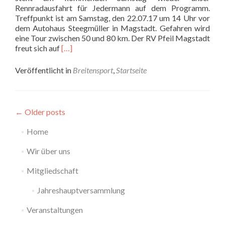
Rennradausfahrt für Jedermann auf dem Programm.
Treffpunkt ist am Samstag, den 22.07.17 um 14 Uhr vor
dem Autohaus Steegmüller in Magstadt. Gefahren wird
eine Tour zwischen 50 und 80 km. Der RV Pfeil Magstadt
Read
freut sich auf
[…]
more
about
Veröffentlicht in
Breitensport
,
Startseite
Breitensport:
Weiter
gehts!
Nächste
←
Older posts
Ausfahrt
steht
Home
an!
Wir über uns
Mitgliedschaft
Jahreshauptversammlung
Veranstaltungen