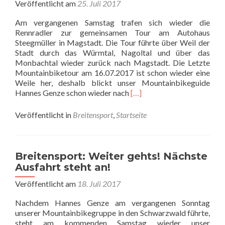
Veröffentlicht am
25. Juli 2017
Am vergangenen Samstag trafen sich wieder die
Rennradler zur gemeinsamen Tour am Autohaus
Steegmüller in Magstadt. Die Tour führte über Weil der
Stadt durch das Würmtal, Nagoltal und über das
Monbachtal wieder zurück nach Magstadt. Die Letzte
Mountainbiketour am 16.07.2017 ist schon wieder eine
Weile her, deshalb blickt unser Mountainbikeguide
Read
Hannes Genze schon wieder nach
[…]
more
about
Veröffentlicht in
Breitensport
,
Startseite
Breitensport:
Rückblick
und
Ausblick!
Breitensport: Weiter gehts! Nächste
Ausfahrt steht an!
Veröffentlicht am
18. Juli 2017
Nachdem Hannes Genze am vergangenen Sonntag
unserer Mountainbikegruppe in den Schwarzwald führte,
steht am kommenden Samstag wieder unser