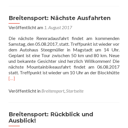
E-
Biker
bei
Breitensport: Nächste Ausfahrten
MTB-
Veröffentlicht am
1. August 2017
Ausfahrt
mit
Die nächste Rennradausfahrt findet am kommenden
dabei!
Samstag, den 05.08.2017, statt. Treffpunkt ist wieder vor
dem Autohaus Steegmüller in Magstadt um 14 Uhr.
Geplant ist eine Tour zwischen 50 km und 80 km. Neue
und bekannte Gesichter sind herzlich Willkommen! Die
nächste Mountainbikeausfahrt findet am 06.08.2017
Rea
statt. Treffpunkt ist wieder um 10 Uhr an der Blockhütte
mor
[…]
abo
Brei
Veröffentlicht in
Breitensport
,
Startseite
Näc
Ausf
Breitensport: Rückblick und
Ausblick!