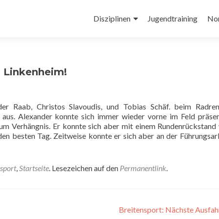
Zum
Inhalt
Disziplinen
Jugendtraining
No
springen
n Linkenheim!
 Raab, Christos Slavoudis, und Tobias Schäf. beim Radren
t aus. Alexander konnte sich immer wieder vorne im Feld präsen
 zum Verhängnis. Er konnte sich aber mit einem Rundenrückstand
den besten Tag. Zeitweise konnte er sich aber an der Führungsar
sport
,
Startseite
. Lesezeichen auf den
Permanentlink
.
Breitensport: Nächste Ausfa