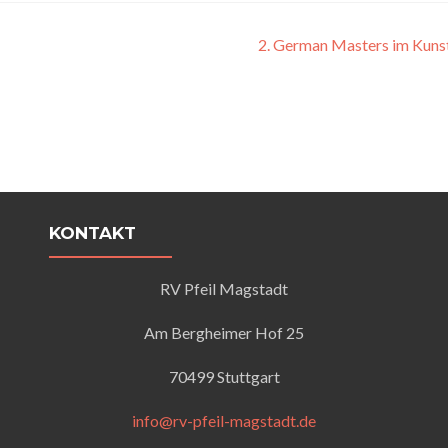
2. German Masters im Kuns
KONTAKT
RV Pfeil Magstadt
Am Bergheimer Hof 25
70499 Stuttgart
info@rv-pfeil-magstadt.de