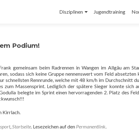
Zum
Inhalt
Disziplinen
Jugendtraining
No
springen
 dem Podium!
 Frank gemeinsam beim Radrennen in Wangen im Allgäu am Star
ren, sodass sich keine Gruppe nennenswert vom Feld absetzten 
zur schnellsten Rennrunde, welche mit 48 km/h im Durchschnitt d
s zum Massensprint. Lediglich der spätere Sieger konnte sich 
Godulla belegte im Sprint einen hervorragenden 2. Platz des Fel
ückwunsch!!!
 Kirrlach.
sport
,
Startseite
. Lesezeichen auf den
Permanentlink
.