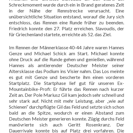
Schreckmoment wurde durch ein in Brand geratenes Zelt
in der Nähe der Rennstrecke verursacht. Eine
unübersichtliche Situation entstand, worauf die Jury sich
entschloss, das Rennen eine Runde früher zu beenden.
Friedrich konnte den 27. Platz erreichen. Slavoudis, der
für Griechenland startete, erreichte als 52. das Ziel.
Im Rennen der Männerklasse 40-44 Jahre waren Hannes
Genze und Michael Schick am Start. Michael konnte
ohne Druck auf die Runde gehen und genießen, während
Hannes als amtierender Deutscher Meister seiner
Altersklasse das Podium ins Visier nahm. Das Los meinte
es gut mit Genze und bescherte ihm einen vorderen
Startplatz. Die Startphase lief gut für unseren Ex-
Mountainbike-Profi: Er führte das Rennen nach kurzer
Zeit an. Der Pole Mariusz Gil kam jedoch sehr schnell und
sehr stark auf. Nicht mit mehr Leistung, aber „wie auf
Schienen“ durchpflügte Gil das Feld und setzte sich schon
bald an die Spitze, wodurch er einen Abstand zum
Deutschen Meister generieren konnte. Zügig durchs Feld
manövrierte sich auch Geritt Rosenkranz. Der
Dauerrivale konnte bis auf Platz drei vorfahren. Die