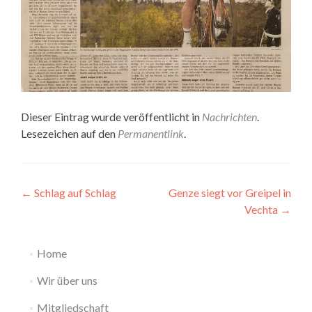
Dieser Eintrag wurde veröffentlicht in
Nachrichten
.
Lesezeichen auf den
Permanentlink
.
Beitragsnavigation
←
Schlag auf Schlag
Genze siegt vor Greipel in
Vechta
→
Home
Wir über uns
Mitgliedschaft