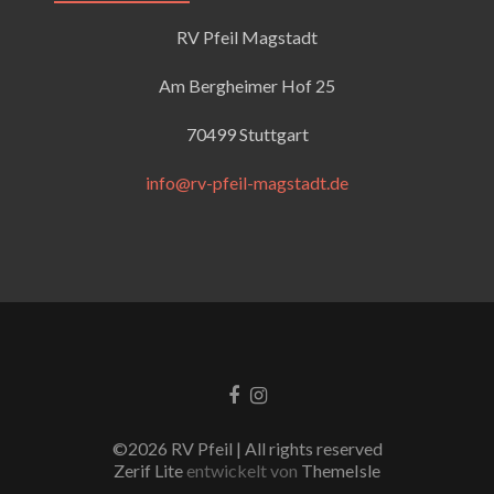
RV Pfeil Magstadt
Am Bergheimer Hof 25
70499 Stuttgart
info@rv-pfeil-magstadt.de
Facebook-
Instagram
Link
Link
©2026 RV Pfeil | All rights reserved
Zerif Lite
entwickelt von
ThemeIsle