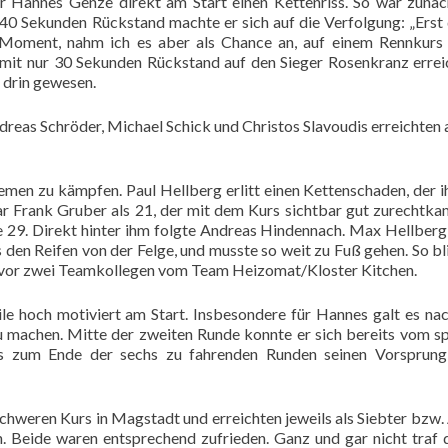
r Hannes Genze direkt am Start einen Kettenriss. So war zunäc
0 Sekunden Rückstand machte er sich auf die Verfolgung: „Erst
 Moment, nahm ich es aber als Chance an, auf einem Rennkurs
nn mit nur 30 Sekunden Rückstand auf den Sieger Rosenkranz errei
 drin gewesen.
dreas Schröder, Michael Schick und Christos Slavoudis erreichten 
emen zu kämpfen. Paul Hellberg erlitt einen Kettenschaden, der i
r Frank Gruber als 21, der mit dem Kurs sichtbar gut zurechtk
e 29. Direkt hinter ihm folgte Andreas Hindennach. Max Hellber
ss den Reifen von der Felge, und musste so weit zu Fuß gehen. So bl
 vor zwei Teamkollegen vom Team Heizomat/Kloster Kitchen.
e hoch motiviert am Start. Insbesondere für Hannes galt es na
u machen. Mitte der zweiten Runde konnte er sich bereits vom s
is zum Ende der sechs zu fahrenden Runden seinen Vorsprung 
hweren Kurs in Magstadt und erreichten jeweils als Siebter bzw.
n. Beide waren entsprechend zufrieden. Ganz und gar nicht traf 