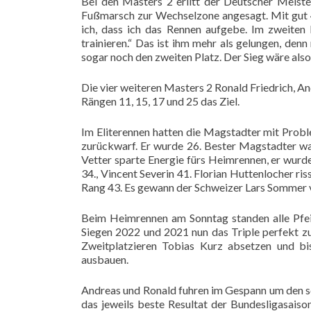
Bei den Masters 2 erlitt der Deutscher Meiste
Fußmarsch zur Wechselzone angesagt. Mit gut 4
ich, dass ich das Rennen aufgebe. Im zweiten
trainieren.“ Das ist ihm mehr als gelungen, de
sogar noch den zweiten Platz. Der Sieg wäre also
Die vier weiteren Masters 2 Ronald Friedrich, An
Rängen 11, 15, 17 und 25 das Ziel.
Im Eliterennen hatten die Magstadter mit Probl
zurückwarf. Er wurde 26. Bester Magstadter wa
Vetter sparte Energie fürs Heimrennen, er wurd
34., Vincent Severin 41. Florian Huttenlocher ri
Rang 43. Es gewann der Schweizer Lars Sommer
Beim Heimrennen am Sonntag standen alle Pfeil
Siegen 2022 und 2021 nun das Triple perfekt z
Zweitplatzieren Tobias Kurz absetzen und b
ausbauen.
Andreas und Ronald fuhren im Gespann um den sc
das jeweils beste Resultat der Bundesligasaiso