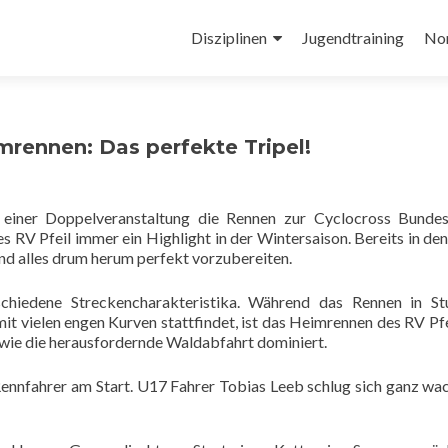
Zum
Inhalt
Disziplinen
Jugendtraining
No
springen
rennen: Das perfekte Tripel!
 einer Doppelveranstaltung die Rennen zur Cyclocross Bundes
es RV Pfeil immer ein Highlight in der Wintersaison. Bereits in de
nd alles drum herum perfekt vorzubereiten.
chiedene Streckencharakteristika. Während das Rennen in Stu
mit vielen engen Kurven stattfindet, ist das Heimrennen des RV Pf
wie die herausfordernde Waldabfahrt dominiert.
Rennfahrer am Start. U17 Fahrer Tobias Leeb schlug sich ganz wac