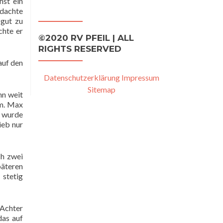
hst ein
 dachte
 gut zu
chte er
©2020 RV PFEIL | ALL
RIGHTS RESERVED
auf den
Datenschutzerklärung
Impressum
Sitemap
hn weit
am. Max
g wurde
ieb nur
ch zwei
päteren
stetig
 Achter
das auf