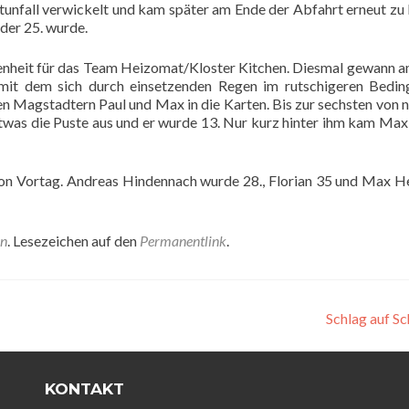
rtunfall verwickelt und kam später am Ende der Abfahrt erneut zu
 der 25. wurde.
genheit für das Team Heizomat/Kloster Kitchen. Diesmal gewann 
mit dem sich durch einsetzenden Regen im rutschigeren Bedi
en Magstadtern Paul und Max in die Karten. Bis zur sechsten von 
twas die Puste aus und er wurde 13. Nur kurz hinter ihm kam Max 
 von Vortag. Andreas Hindennach wurde 28., Florian 35 und Max H
en
. Lesezeichen auf den
Permanentlink
.
Schlag auf S
KONTAKT