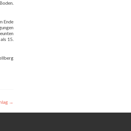
 Boden.
am Ende
ngungen
neunten
als 15.
ellberg
chlag
→