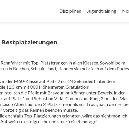
Zum
Inhalt
Disziplinen
Jugendtraining
No
springen
 Bestplatzierungen
Rennfahrer mit Top-Platzierungen in allen Klassen. Sowohl beim
hren in Belchen, Schauinsland, standen sie mehrfach auf dem Podes
 in der M60-Klasse auf Platz 2 nur 24 Sekunden hinter dem
 die 11,5 km mit 800 Höhenmeter. Gratulation!
n, stellten die Pfeile mit Bravour ihr Können unter Beweis. In der
 auf Platz 1 und Sebastian Vidal Campos auf Rang 2 bei den Mas
isco Albert auf den 3. Platz – mehr als nur Trost, nach dem er be
r vorzeitig das Rennen beenden musste.
 die ebenfalls Top-Platzierungen erlangten, wäre das nicht möglich
Auf weitere erfolgreiche und sturzfreie Renntage!