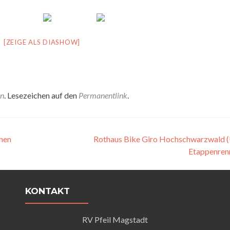
[ZEIGE ALS DIASHOW]
en
. Lesezeichen auf den
Permanentlink
.
nen
Rothaus Bike Giro Hochschwarzwald 
Etappenren
KONTAKT
RV Pfeil Magstadt