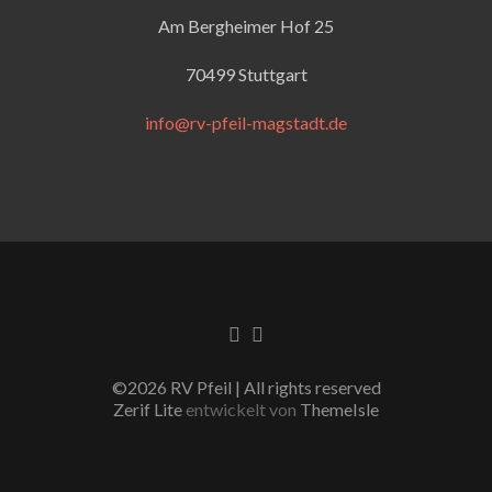
Am Bergheimer Hof 25
70499 Stuttgart
info@rv-pfeil-magstadt.de
Facebook-Link
Instagram Link
©2026 RV Pfeil | All rights reserved
Zerif Lite
entwickelt von
ThemeIsle