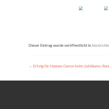
Dieser Eintrag wurde veröffentlicht in
Nachricht
Beitragsnavigation
←
Erfolg für Hannes Genze beim Jubiläums-Ren