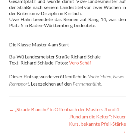
Gesamtplatz und wurde damit Vize-Landesmeister auf
der Straße nach seinem Landestitel vor zwei Wochen in
der Kriteriums-Disziplin in Kirrlach.
Uwe Hahn beendete das Rennen auf Rang 14, was den
Platz 5 in Baden-Württemberg bedeutete.
Die Klasse Master 4 am Start
Ba-Wü Landesmeister Straße Richard Schule
Text: Richard Schlude, Fotos:
Vero Schäf
Dieser Eintrag wurde veröffentlicht in
Nachrichten
,
News
Rennsport
. Lesezeichen auf den
Permanentlink
.
Beitragsnavigation
←
„Strade Bianche“ in Offenbach der Masters 3 und 4
„Rund um die Kelter“: Neuer
Kurs, bekannte Pfeil-Stärke
→