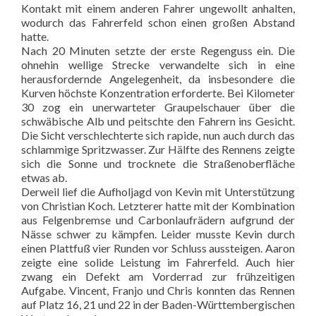
Kontakt mit einem anderen Fahrer ungewollt anhalten,
wodurch das Fahrerfeld schon einen großen Abstand
hatte.
Nach 20 Minuten setzte der erste Regenguss ein. Die
ohnehin wellige Strecke verwandelte sich in eine
herausfordernde Angelegenheit, da insbesondere die
Kurven höchste Konzentration erforderte. Bei Kilometer
30 zog ein unerwarteter Graupelschauer über die
schwäbische Alb und peitschte den Fahrern ins Gesicht.
Die Sicht verschlechterte sich rapide, nun auch durch das
schlammige Spritzwasser. Zur Hälfte des Rennens zeigte
sich die Sonne und trocknete die Straßenoberfläche
etwas ab.
Derweil lief die Aufholjagd von Kevin mit Unterstützung
von Christian Koch. Letzterer hatte mit der Kombination
aus Felgenbremse und Carbonlaufrädern aufgrund der
Nässe schwer zu kämpfen. Leider musste Kevin durch
einen Plattfuß vier Runden vor Schluss aussteigen. Aaron
zeigte eine solide Leistung im Fahrerfeld. Auch hier
zwang ein Defekt am Vorderrad zur frühzeitigen
Aufgabe. Vincent, Franjo und Chris konnten das Rennen
auf Platz 16, 21 und 22 in der Baden-Württembergischen