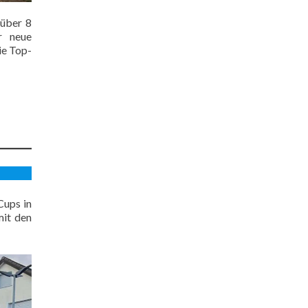
 über 8
r neue
ie Top-
Cups in
mit den