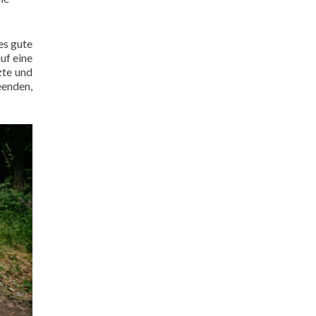
es gute
uf eine
zte und
eenden,