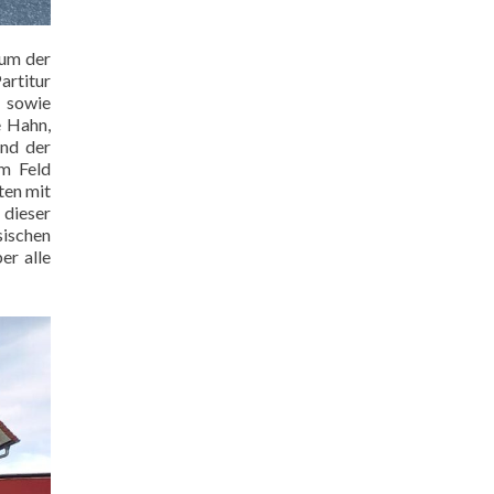
 um der
artitur
) sowie
e Hahn,
und der
om Feld
ten mit
 dieser
sischen
er alle