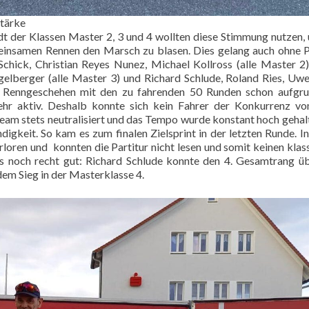
stärke
 der Klassen Master 2, 3 und 4 wollten diese Stimmung nutzen,
einsamen Rennen den Marsch zu blasen. Dies gelang auch ohne P
Schick, Christian Reyes Nunez, Michael Kollross (alle Master 2
gelberger (alle Master 3) und Richard Schlude, Roland Ries, Uw
as Renngeschehen mit den zu fahrenden 50 Runden schon aufgr
ehr aktiv. Deshalb konnte sich kein Fahrer der Konkurrenz v
team stets neutralisiert und das Tempo wurde konstant hoch gehal
keit. So kam es zum finalen Zielsprint in der letzten Runde. In
rloren und konnten die Partitur nicht lesen und somit keinen klas
 noch recht gut: Richard Schlude konnte den 4. Gesamtrang üb
em Sieg in der Masterklasse 4.