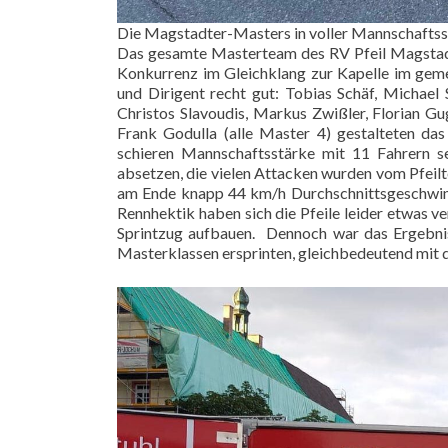
Die Magstadter-Masters in voller Mannschafts
Das gesamte Masterteam des RV Pfeil Magstadt
Konkurrenz im Gleichklang zur Kapelle im gem
und Dirigent recht gut: Tobias Schäf, Michael 
Christos Slavoudis, Markus Zwißler, Florian Gu
Frank Godulla (alle Master 4) gestalteten d
schieren Mannschaftsstärke mit 11 Fahrern s
absetzen, die vielen Attacken wurden vom Pfeil
am Ende knapp 44 km/h Durchschnittsgeschwindig
Rennhektik haben sich die Pfeile leider etwas ve
Sprintzug aufbauen. Dennoch war das Ergebnis
Masterklassen ersprinten, gleichbedeutend mit d