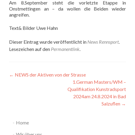
Am 8.September steht die vorletzte Etappe in
Onstmettingen an – da wollen die Beiden wieder
angreifen.
Text& Bilder Uwe Hahn
Dieser Eintrag wurde veröffentlicht in
News Rennsport
.
Lesezeichen auf den
Permanentlink
.
Beitragsnavigation
←
NEWS der Aktiven von der Strasse
1.German Masters/WM –
Qualifikation Kunstradsport
2024am 24.8.2024 in Bad
Salzuflen
→
Home
Wir über uns