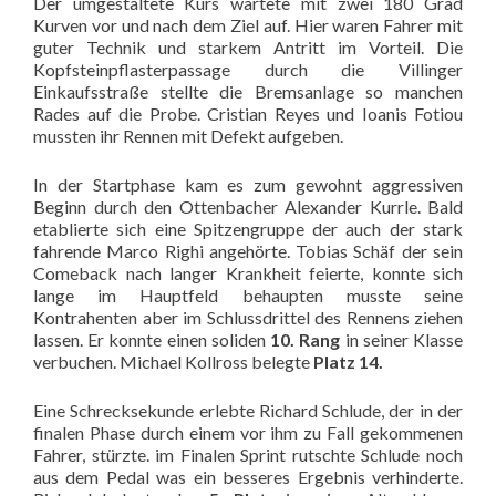
Der umgestaltete Kurs wartete mit zwei 180 Grad
Kurven vor und nach dem Ziel auf. Hier waren Fahrer mit
guter Technik und starkem Antritt im Vorteil. Die
Kopfsteinpflasterpassage durch die Villinger
Einkaufsstraße stellte die Bremsanlage so manchen
Rades auf die Probe. Cristian Reyes und Ioanis Fotiou
mussten ihr Rennen mit Defekt aufgeben.
In der Startphase kam es zum gewohnt aggressiven
Beginn durch den Ottenbacher Alexander Kurrle. Bald
etablierte sich eine Spitzengruppe der auch der stark
fahrende Marco Righi angehörte. Tobias Schäf der sein
Comeback nach langer Krankheit feierte, konnte sich
lange im Hauptfeld behaupten musste seine
Kontrahenten aber im Schlussdrittel des Rennens ziehen
lassen. Er konnte einen soliden
10. Rang
in seiner Klasse
verbuchen. Michael Kollross belegte
Platz 14.
Eine Schrecksekunde erlebte Richard Schlude, der in der
finalen Phase durch einem vor ihm zu Fall gekommenen
Fahrer, stürzte. im Finalen Sprint rutschte Schlude noch
aus dem Pedal was ein besseres Ergebnis verhinderte.