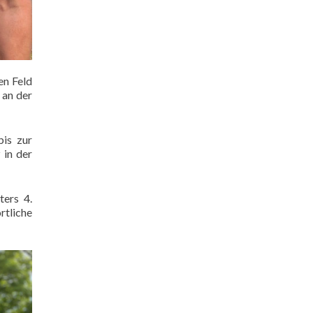
en Feld
 an der
bis zur
 in der
ters 4.
rtliche