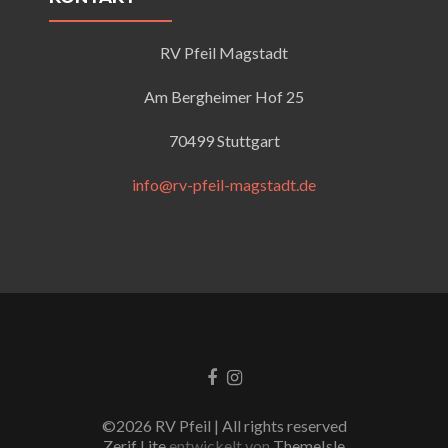
RV Pfeil Magstadt
Am Bergheimer Hof 25
70499 Stuttgart
info@rv-pfeil-magstadt.de
Facebook-
Instagram
Link
Link
©2026 RV Pfeil | All rights reserved
Zerif Lite
entwickelt von
ThemeIsle