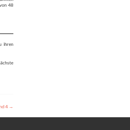
 von 48
u ihren
nächste
und 4
→