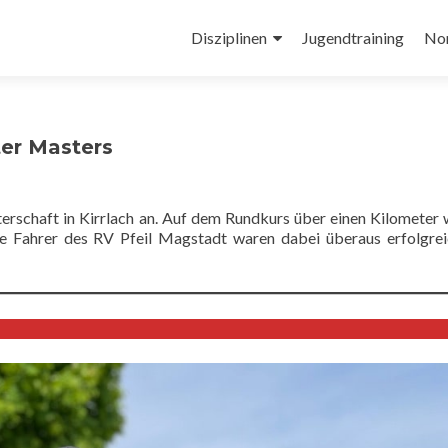
Zum
Inhalt
Disziplinen
Jugendtraining
No
springen
ter Masters
rschaft in Kirrlach an. Auf dem Rundkurs über einen Kilometer
e Fahrer des RV Pfeil Magstadt waren dabei überaus erfolgre