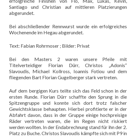
erfolgreiche Finishen von Flo, Max, Lukas, Kevin,
Santiago und Christian auf mittleren Platzierungen
abgerundet.
Bei abschließender Rennwurst wurde ein erfolgreiches
Wochenende im Hegau abgerundet.
Text: Fabian Rohrmoser ; Bilder: Privat
Bei den Masters 2 waren unsere Pfeile mit
Titelverteidiger Florian Dürr, Christos „Adonis“
Slavoudis, Michael Kollross, Ioannis Fotiou und dem
fliegenden Bart Florian Gugelberger stark vertreten.
Auf dem bergigen Kurs teilte sich das Feld schon in der
ersten Runde. Florian Dürr schaffte den Sprung in die
Spitzengruppe und konnte sich dort trotz falscher
Gewichtsklasse behaupten. Hierbei profitierte er in der
Abfahrt davon, dass in der Gruppe einige hochpreisige
Räder vertreten waren, die im Regen nicht riskiert
werden wollten. In der Endabrechnung stand für ihn der 2.
Platz zu Buche. Christos Slavoudis kämpfte sich mit P9 in