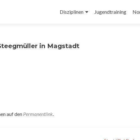
Zum
Inhalt
Disziplinen
Jugendtraining
No
springen
Steegmüller in Magstadt
hen auf den
Permanentlink
.