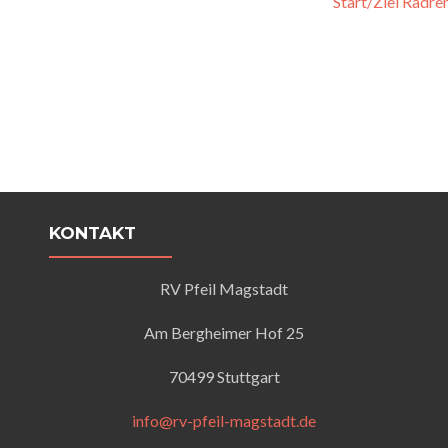
Start/Ziel Radr
KONTAKT
RV Pfeil Magstadt
Am Bergheimer Hof 25
70499 Stuttgart
info@rv-pfeil-magstadt.de