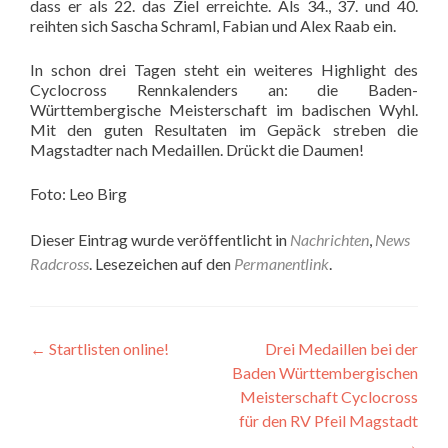
dass er als 22. das Ziel erreichte. Als 34., 37. und 40.
reihten sich Sascha Schraml, Fabian und Alex Raab ein.
In schon drei Tagen steht ein weiteres Highlight des
Cyclocross Rennkalenders an: die Baden-
Württembergische Meisterschaft im badischen Wyhl.
Mit den guten Resultaten im Gepäck streben die
Magstadter nach Medaillen. Drückt die Daumen!
Foto: Leo Birg
Dieser Eintrag wurde veröffentlicht in
Nachrichten
,
News
Radcross
. Lesezeichen auf den
Permanentlink
.
Beitragsnavigation
←
Startlisten online!
Drei Medaillen bei der
Baden Württembergischen
Meisterschaft Cyclocross
für den RV Pfeil Magstadt
→