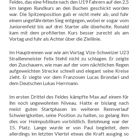
Feldes, das eine Minute nach den U19 Fahrern auf den 2,5
km langen Rundkurs an den Buchen geschickt worden
war. Die Spitzenposition gab er nicht mehr ab, und fuhr
einem ungefährdeten Sieg entgegen, wobei er sogar vom
Juniorenfeld bis auf drei Starter alle überholte. Ronald
kam mit dem profilierten Kurs besser zurecht als am
Vortag und fuhr als Achter über die Ziellinie.
Im Hauptrennen war wie am Vortag Vize-Schweizer U23
Straßenmeister Felix Stehli nicht zu schlagen. Er zeigte
den Zuschauern, wie man auf der vom nächtlichen Regen
aufgeweichten Strecke schnell und elegant seine Kreise
zieht. Er siegte vor dem Franzosen Lucas Brondari und
dem Deutschen Lukas Herrmann.
Im ersten Drittel des Feldes kämpfte Max auf einem für
ihn noch ungewohnten Niveau. Hatte er bislang nach
meist guten Startphasen im weiteren Rennverlauf
Schwierigkeiten, seine Position zu halten, so gelang ihm
dies vor Heimpublikum vorbildlich. Belohnung war der
15. Platz. Lange wurde er von Paul begleitet, dem
allerdings im letzten Viertel etwas die Kraft ausging so