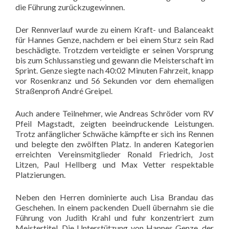
die Führung zurückzugewinnen.
Der Rennverlauf wurde zu einem Kraft- und Balanceakt
für Hannes Genze, nachdem er bei einem Sturz sein Rad
beschädigte. Trotzdem verteidigte er seinen Vorsprung
bis zum Schlussanstieg und gewann die Meisterschaft im
Sprint. Genze siegte nach 40:02 Minuten Fahrzeit, knapp
vor Rosenkranz und 56 Sekunden vor dem ehemaligen
Straßenprofi André Greipel.
Auch andere Teilnehmer, wie Andreas Schröder vom RV
Pfeil Magstadt, zeigten beeindruckende Leistungen.
Trotz anfänglicher Schwäche kämpfte er sich ins Rennen
und belegte den zwölften Platz. In anderen Kategorien
erreichten Vereinsmitglieder Ronald Friedrich, Jost
Litzen, Paul Hellberg und Max Vetter respektable
Platzierungen.
Neben den Herren dominierte auch Lisa Brandau das
Geschehen. In einem packenden Duell übernahm sie die
Führung von Judith Krahl und fuhr konzentriert zum
Meistertitel. Die Unterstützung von Hannes Genze, der