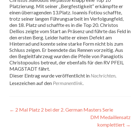
Platzierung. Mit seiner „Bergfestigkeit“ erkämpfte er
einen überragenden 13.Platz. Ioannis Fotiou schaffte,
trotz seiner langen Führungsarbeit im Verfolgungfeld,
den 18. Platz und schaffte es in die Top 20. Christos
Dellios zeigte vom Start an Präsenz und führte das Feld in
den ersten Berg. Leider hatte er einen Defekt am
Hinterrad und konnte seine starke Form nicht bis zum
Schluss zeigen. Er beendete das Rennen vorzeitig. Aus
den Begleitfahrzeug wurden die Pfeile von Panagiotis
Christopoulos betreut, der ebenfalls für den RV PFEIL
MAGSTADT fährt.
Dieser Eintrag wurde veröffentlicht in
Nachrichten
.
Lesezeichen auf den
Permanentlink
.
Beitragsnavigation
←
2 Mal Platz 2 bei der 2. German Masters Serie
DM Medaillensatz
komplettiert
→